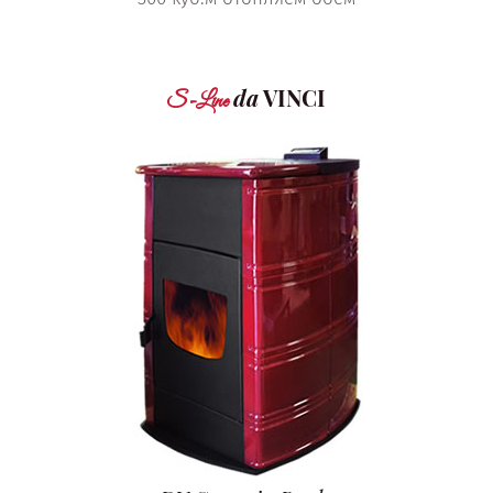
da
VINCI
S-Line